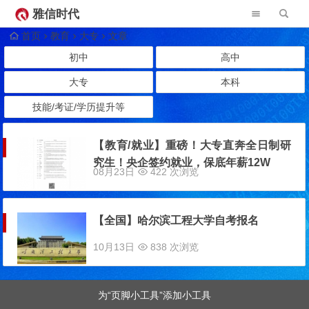
雅信时代
首页
教育
大专
文章
初中
高中
大专
本科
技能/考证/学历提升等
【教育/就业】重磅！大专直奔全日制研
究生！央企签约就业，保底年薪12W
08月23日
422 次浏览
【全国】哈尔滨工程大学自考报名
10月13日
838 次浏览
为“页脚小工具”添加小工具