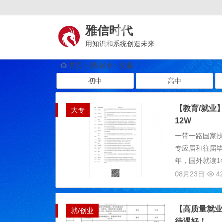
雅信时代
用知识和系统创造未来
首页
就/创业
文章
初中
高中
【教育/就业
大专
12W
一带一路国家
专应届和往届毕
年，国外就读1
08月23日
4
【高质量就
就/创业
待遇好！