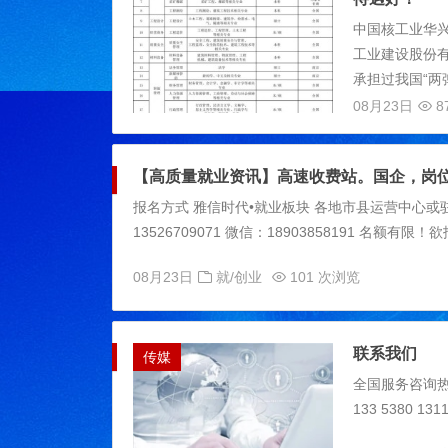
中国核工业华
工业建设股份有限
承担过我国“两弹
08月23日
8
【高质量就业资讯】高速收费站。国企，岗
报名方式 雅信时代•就业板块 各地市县运营中心或驻校代表
13526709071 微信：18903858191 名额有限！欲报
08月23日
就/创业
101 次浏览
联系我们
传媒
全国服务咨询热线：
133 5380 1