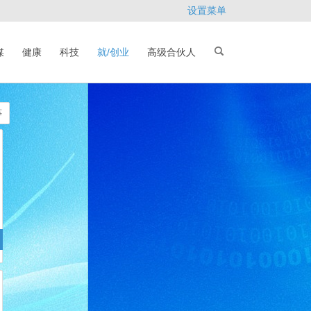
设置菜单
媒
健康
科技
就/创业
高级合伙人
等